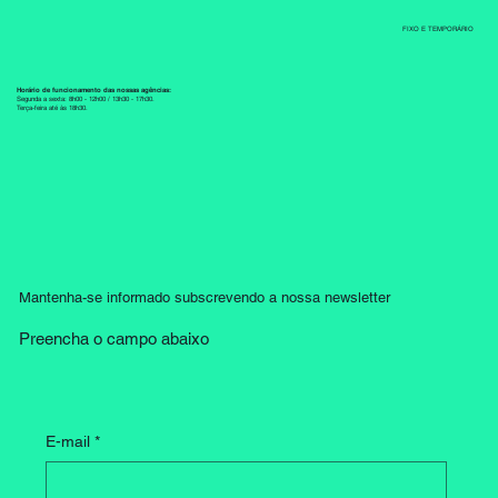
FIXO E TEMPORÁRIO
Horário de funcionamento das nossas agências:
Segunda a sexta: 8h00 - 12h00 / 13h30 - 17h30.
Terça-feira até às 18h30.
Mantenha-se informado subscrevendo a nossa newsletter
Preencha o campo abaixo
E-mail
*