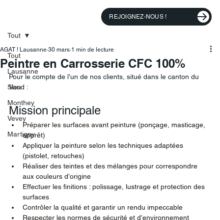
REJOIGNEZ-NOUS !
Tout
AGAT ! Lausanne
30 mars
1 min de lecture
Tout
Peintre en Carrosserie CFC 100%
Lausanne
Pour le compte de l’un de nos clients, situé dans le canton du 
Sion
Vaud :
Monthey
Mission principale
Vevey
Préparer les surfaces avant peinture (ponçage, masticage, 
Martigny
apprêt)
Appliquer la peinture selon les techniques adaptées 
(pistolet, retouches)
Réaliser des teintes et des mélanges pour correspondre 
aux couleurs d’origine
Effectuer les finitions : polissage, lustrage et protection des 
surfaces
Contrôler la qualité et garantir un rendu impeccable
Respecter les normes de sécurité et d’environnement