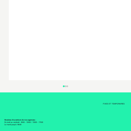
FIXES ET TEMPORAIRES
Horaires d'ouverture de nos agences :
Du lundi au vendredi : 8h00 - 12h00 / 13h30 - 17h30
Le mardi jusqu'à 18h30
Menuisier CFC 100%