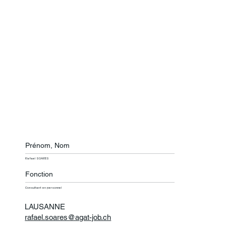
Prénom, Nom
Rafael SOARES
Fonction
Consultant en personnel
LAUSANNE
rafael.soares@agat-job.ch