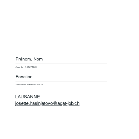
Prénom, Nom
Josette HASINJATOVO
Fonction
Assistance administrative RH
LAUSANNE
josette.hasinjatovo@agat-job.ch