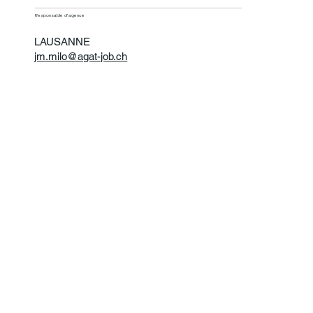
Responsable d'agence
LAUSANNE
jm.milo@agat-job.ch