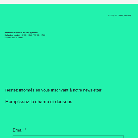
FIXES ET TEMPORAIRES
Horaires d'ouverture de nos agences :
Du lundi au vendredi : 8h00 - 12h00 / 13h30 - 17h30
Le mardi jusqu'à 18h30
AIDE INSTALLATEUR SANITAIRE
(H/F)Val de Bagnes | 100%
Restez informés en vous inscrivant à notre newsletter
Remplissez le champ ci-dessous
Email
*