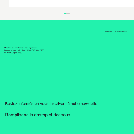
FIXES ET TEMPORAIRES
Horaires d'ouverture de nos agences :
Carreleur à 100%
Du lundi au vendredi : 8h00 - 12h00 / 13h30 - 17h30
Le mardi jusqu'à 18h30
Restez informés en vous inscrivant à notre newsletter
Remplissez le champ ci-dessous