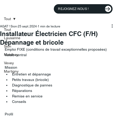
REJOIGNEZ-NOUS !
Tout
AGAT ! Sion
25 sept. 2024
1 min de lecture
Tout
Installateur Électricien CFC (F/H)
Lausanne
Dépannage et bricole
Sion
Emploi FIXE (conditions de travail exceptionnelles proposées) 
Monthey
Valais central  
Vevey
Mission
Martigny
Entretien et dépannage 
Petits travaux (bricole) 
Diagnostique de pannes
Réparations
Remise en service
Conseils 
Profil