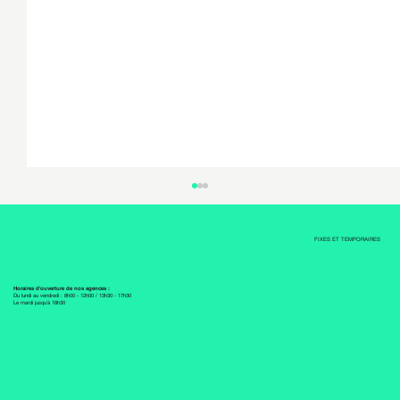
FIXES ET TEMPORAIRES
Horaires d'ouverture de nos agences :
Du lundi au vendredi : 8h00 - 12h00 / 13h30 - 17h30
Le mardi jusqu'à 18h30
AIDE INSTALLATEUR SANITAIRE