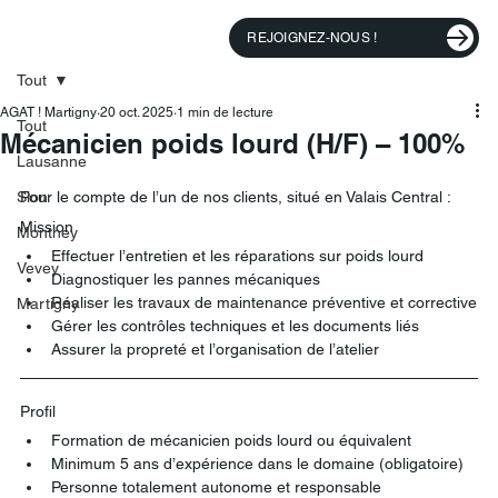
REJOIGNEZ-NOUS !
Tout
AGAT ! Martigny
20 oct. 2025
1 min de lecture
Tout
Mécanicien poids lourd (H/F) – 100%
Lausanne
Sion
Pour le compte de l’un de nos clients, situé en Valais Central :
Mission
Monthey
Effectuer l’entretien et les réparations sur poids lourd
Vevey
Diagnostiquer les pannes mécaniques
Réaliser les travaux de maintenance préventive et corrective
Martigny
Gérer les contrôles techniques et les documents liés
Assurer la propreté et l’organisation de l’atelier
Profil
Formation de mécanicien poids lourd ou équivalent
Minimum 5 ans d’expérience dans le domaine (obligatoire)
Personne totalement autonome et responsable