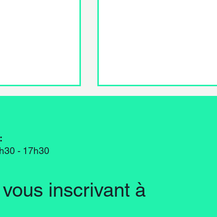
:
3h30 - 17h30
 CFC 100%
Menuisier CFC ou
vous inscrivant à
expérimenté pour l'atelier