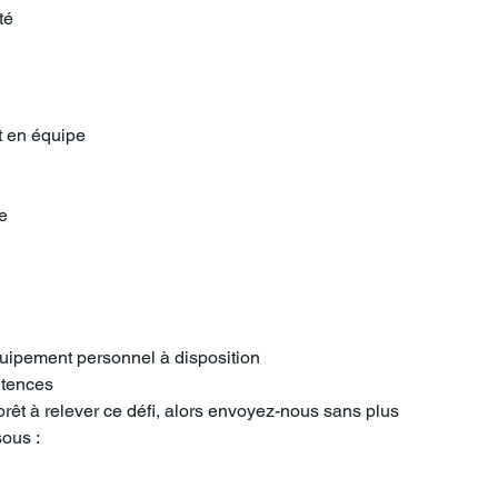
té
t en équipe
e
quipement personnel à disposition
étences
prêt à relever ce défi, alors envoyez-nous sans plus 
sous :